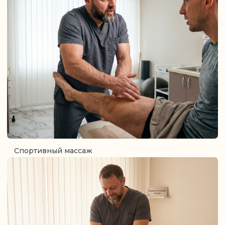
г. Одинцово, мкр-н Новая
Трехгорка, ул. Кутузовская
д.17
info.moventum@yandex.ru
+7 (903) 000-44-93
ЗАПИСАТЬСЯ НА КОНСУЛЬТАЦИЮ