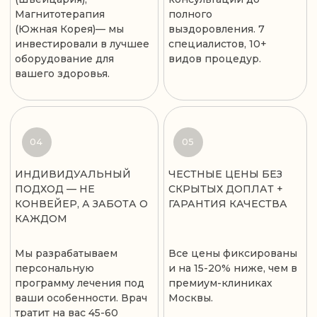
ЧТО ГОВОРЯТ КЛИЕНТЫ
Отзывы пациентов о пути к свободе движения,
доверию к врачу и осознанному восстановлению
здоровья
Кулешова Маргарита
Кравцова Елизавета
8 апреля 2026
15 апреля 2026
Врач: Игорь Паринов
Врач: Ирина Помелова
Обратилась в клинику в конце марта с
Прошла курс физиотерапии у
болями в спине. Игорь Владимирович -
врача физиотерапевта Помело
великолепный специалист, с грамотным и
назначила магнитотерапию, к
профессиональным подходом к проблеме.
действительно помогла: ушли 
Уже после первых сеансов почувствовала
улучшилось общее самочувств
значительное облегчение. Очень
очень внимательный, доброж
довольна профессионализмом и
всегда готова ответить на воп
индивидуальным подходом!
Однозначно рекомендую!