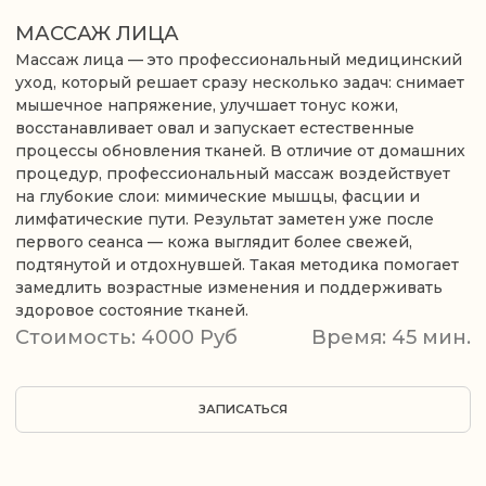
на глубокие слои: мимические мышцы, фасции и
лимфатические пути. Результат заметен уже после
первого сеанса — кожа выглядит более свежей,
подтянутой и отдохнувшей. Такая методика помогает
замедлить возрастные изменения и поддерживать
здоровое состояние тканей.
Стоимость: 4000 Руб
Время: 45 мин.
ЗАПИСАТЬСЯ
ЭФФЕКТ
ПРЕИМУЩЕСТВА ЛЕЧЕНИЯ
Массаж лица проводят специалисты с медицинским
образованием. Это принципиально отличает нашу работу от
бьюти-процедур в обычных салонах красоты. Запись на
приём доступна онлайн или по телефону медицинского
центра.
ЭФФЕКТ ОТ ПРОЦЕДУРЫ