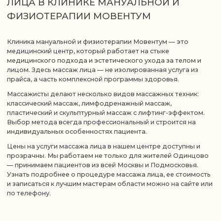
01
ВРАЧИ-ЭКСПЕРТЫ С
ОПЫТОМ 10-25 ЛЕТ
Наши специалисты —
Результат, который
профессионалы высшей
ощущается в теле
квалификационной
категории, которые
постоянно учатся
и применяют самые
современные методы
лечения.
02
03
СОВРЕМЕННОЕ
ВСЁ В ОДНОМ МЕСТЕ:
ОБОРУДОВАНИЕ
ДИАГНОСТИКА,
ЛЕЧЕНИЕ,
РЕАБИЛИТАЦИЯ
Диагностика DIERS
Не нужно ездить в
(Германия), Ударно-
разные клиники. У нас
волновая терапия
полный цикл: от первой
(Швейцария),
консультации до