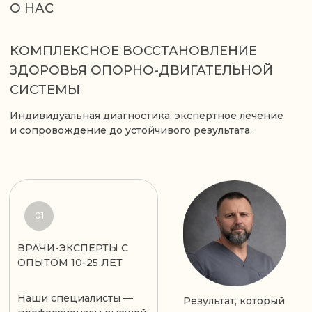
Магнитотерапия
полного
(Южная Корея)— мы
выздоровления. 7
инвестировали в лучшее
специалистов, 10+
оборудование для
видов процедур.
вашего здоровья.
04
05
ИНДИВИДУАЛЬНЫЙ
ЧЕСТНЫЕ ЦЕНЫ БЕЗ
ПОДХОД — НЕ
СКРЫТЫХ ДОПЛАТ +
КОНВЕЙЕР, А ЗАБОТА О
ГАРАНТИЯ КАЧЕСТВА
КАЖДОМ
Мы разрабатываем
Все цены фиксированы
персональную
и на 15-20% ниже, чем в
программу лечения под
премиум-клиниках
ваши особенности. Врач
Москвы.
тратит на вас 45-60
минут, а не 15 минут, как
в больших сетевых
клиниках.