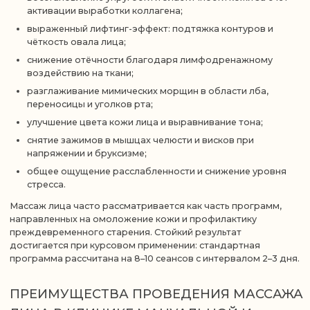
медицинский центр, который работает на стыке
медицинского подхода и эстетического ухода за телом и
лицом. Здесь массаж лица — не изолированная услуга из
прайса, а часть комплексной программы здоровья.
Массажисты делают несколько видов массажных техник:
классический массаж, лимфодренажный массаж,
пластический и скульптурный массаж с лифтинг-эффектом.
Выбор метода всегда профессиональный и строится на
индивидуальных особенностях пациента.
Цены на услуги массажа лица в нашем центре доступны и
прозрачны. Мы работаем не только для жителей Одинцово
— принимаем пациентов из всей Москвы и Подмосковья.
Узнать подробнее о процедуре массажа лица, ее стоимость
и записаться к лучшим мастерам области можно на сайте или
по телефону.
О НАС
КОМПЛЕКСНОЕ ВОССТАНОВЛЕНИЕ
ЗДОРОВЬЯ ОПОРНО-ДВИГАТЕЛЬНОЙ
СИСТЕМЫ
Индивидуальная диагностика, экспертное лечение
и сопровождение до устойчивого результата.