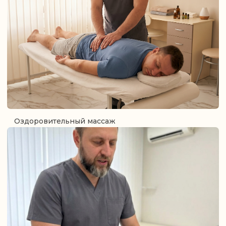
ООО "ПАРАГРАДМЕД" Юридический адрес:
143001, РОССИЯ, Московская область, Одинцово,
ул, Кутузовская, 17, ПОМЕЩ. XV
ОГРН: 1255000100651
ИНН: 5032394371
КПП: 503201001
+7 (903) 000-44-93
Услуги
О нас
Цены
Отзывы
Врачи
Блог
Документы и лицензии
Вакансии
Контакты
Политика конфиденциальности
Пользовательское соглашение
Согласие на обработку