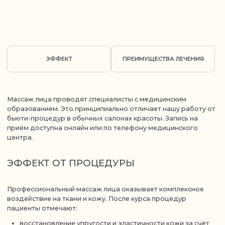
Профессиональный массаж лица оказывает комплексное
воздействие на ткани и кожу. После курса процедур
пациенты отмечают:
восстановление упругости и эластичности кожи за счёт
активации выработки коллагена;
выраженный лифтинг-эффект: подтяжка контуров и
чёткость овала лица;
снижение отёчности благодаря лимфодренажному
воздействию на ткани;
разглаживание мимических морщин в области лба,
переносицы и уголков рта;
улучшение цвета кожи лица и выравнивание тона;
снятие зажимов в мышцах челюсти и висков при
напряжении и бруксизме;
общее ощущение расслабленности и снижение уровня
стресса.
Массаж лица часто рассматривается как часть программ,
направленных на омоложение кожи и профилактику
преждевременного старения. Стойкий результат
достигается при курсовом применении: стандартная
программа рассчитана на 8–10 сеансов с интервалом 2–3 дня.
ПРЕИМУЩЕСТВА ПРОВЕДЕНИЯ МАССАЖА
ЛИЦА В КЛИНИКЕ МАНУАЛЬНОЙ И
ФИЗИОТЕРАПИИ МОВЕНТУМ
Клиника мануальной и физиотерапии Мовентум — это